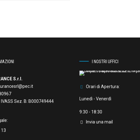
MAZIONI
I NOSTRI UFFICI
ANCE S.r.l.
urancesrl@pec.it
Orari di Apertura:
80967
Lunedì - Venerdì
ne IVASS Sez. B: B000749444
9:30 - 18:30
ale:
Invia una mail
 13