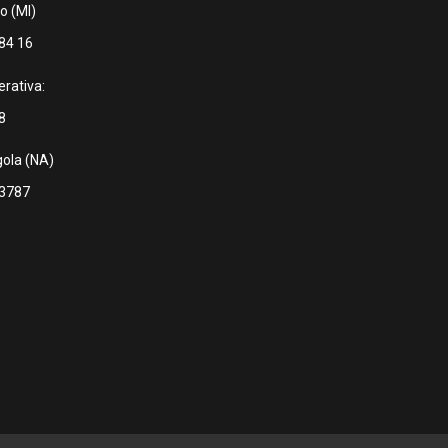
o (MI)
84 16
rativa:
8
ola (NA)
 3787