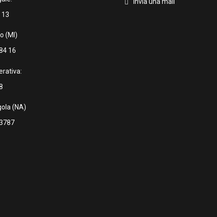
Invia una mail
 13
o (MI)
84 16
rativa:
8
ola (NA)
 3787