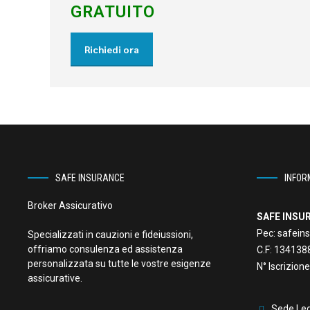
GRATUITO
Richiedi ora
SAFE INSURANCE
INFOR
Broker Assicurativo
SAFE INSUR
Pec:
safeins
Specializzati in cauzioni e fideiussioni,
offriamo consulenza ed assistenza
C.F:
134138
personalizzata su tutte le vostre esigenze
N° Iscrizio
assicurative.
Sede Leg