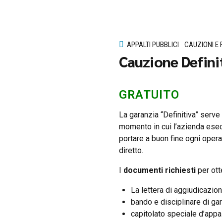
APPALTI PUBBLICI
CAUZIONI E 
Cauzione Defini
GRATUITO
La garanzia “Definitiva” serve 
momento in cui l’azienda esecu
portare a buon fine ogni oper
diretto.
I
documenti richiesti
per ott
La lettera di aggiudicazion
bando e disciplinare di gar
capitolato speciale d’appal