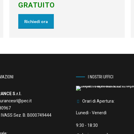
GRATUITO
Richiedi ora
MAZIONI
I NOSTRI UFFICI
ANCE S.r.l.
urancesrl@pec.it
Orari di Apertura:
80967
Lunedì - Venerdì
ne IVASS Sez. B: B000749444
9:30 - 18:30
ale: