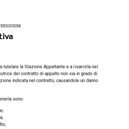
FIDEIUSSIONI
tiva
a tutelare la Stazione Appaltante e a risarcirla nel
trice del contratto di appalto non sia in grado di
azione indicata nel contratto, causandole un danno
enerla
sono:
e;
a;
to;