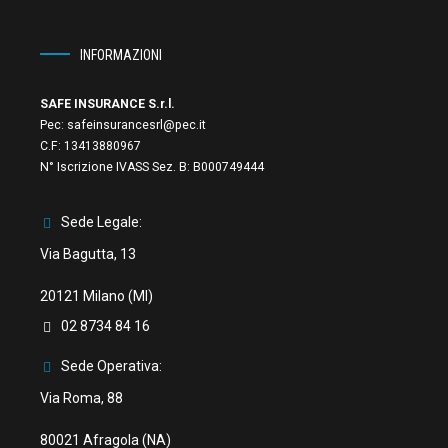
INFORMAZIONI
SAFE INSURANCE S.r.l.
Pec:
safeinsurancesrl@pec.it
C.F:
13413880967
N° Iscrizione IVASS Sez. B: B000749444
Sede Legale:
Via Bagutta, 13
20121 Milano (MI)
02 8734 84 16
Sede Operativa:
Via Roma, 88
80021 Afragola (NA)