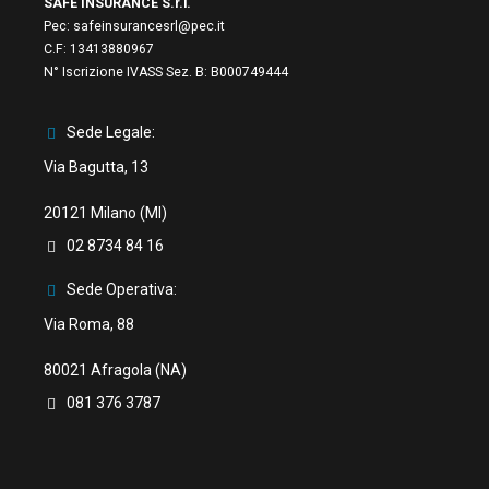
SAFE INSURANCE S.r.l.
Pec:
safeinsurancesrl@pec.it
C.F:
13413880967
N° Iscrizione IVASS Sez. B: B000749444
Sede Legale:
Via Bagutta, 13
20121 Milano (MI)
02 8734 84 16
Sede Operativa:
Via Roma, 88
80021 Afragola (NA)
081 376 3787