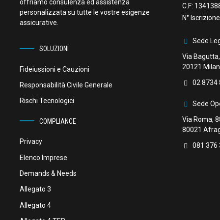
offriamo consulenza ed assistenza
C.F:
134138
personalizzata su tutte le vostre esigenze
N° Iscrizio
assicurative.
Sede Leg
SOLUZIONI
Via Bagutta,
20121 Milan
Fideiussioni e Cauzioni
02 8734 
Responsabilità Civile Generale
Rischi Tecnologici
Sede Ope
Via Roma, 8
COMPLIANCE
80021 Afrag
Privacy
081 376
Elenco Imprese
Demands & Needs
Allegato 3
Allegato 4