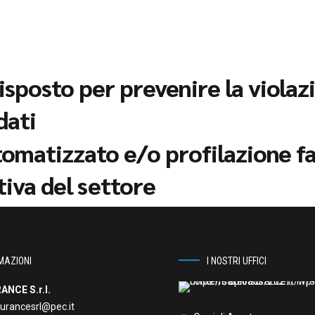
posto per prevenire la violazi
dati
omatizzato e/o profilazione fa
tiva del settore
MAZIONI
I NOSTRI UFFICI
ANCE S.r.l.
urancesrl@pec.it