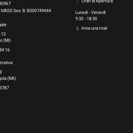
Orari di Apertura:
80967
ne IVASS Sez. B: B000749444
Lunedì - Venerdì
9:30 - 18:30
ale:
Invia una mail
 13
o (MI)
84 16
rativa:
8
ola (NA)
 3787