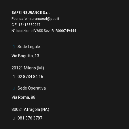
SAFE INSURANCE S.r.l.
Pec:
safeinsurancesrl@pec.it
C.F:
13413880967
N° Iscrizione IVASS Sez. B: B000749444
Sede Legale:
Via Bagutta, 13
20121 Milano (MI)
02 8734 84 16
Sede Operativa:
Via Roma, 88
80021 Afragola (NA)
081 376 3787